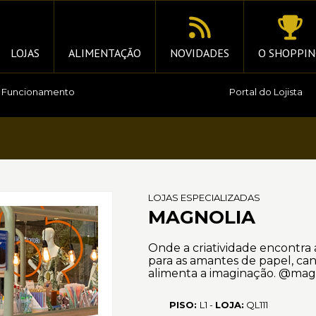
LOJAS
ALIMENTAÇÃO
NOVIDADES
O SHOPPIN
e Funcionamento
Portal do Lojista
LOJAS ESPECIALIZADAS
MAGNOLIA
Onde a criatividade encontra a
para as amantes de papel, ca
alimenta a imaginação. @mag
PISO:
L1 -
LOJA:
QL111